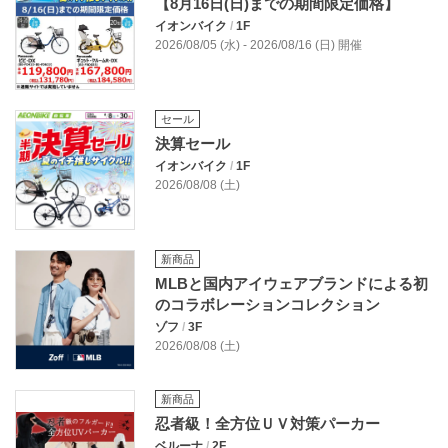
【8月16日(日)までの期間限定価格】
イオンバイク
/
1F
2026/08/05 (水) - 2026/08/16 (日) 開催
セール
決算セール
イオンバイク
/
1F
2026/08/08 (土)
新商品
MLBと国内アイウェアブランドによる初
のコラボレーションコレクション
ゾフ
/
3F
2026/08/08 (土)
新商品
忍者級！全方位ＵＶ対策パーカー
ベルーナ
/
2F